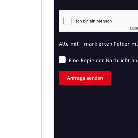
Frien
Alle mit
*
markierten Felder mü
Eine Kopie der Nachricht an
Anfrage senden
Aus den eingegebenen Daten wird e
entsprechend auf Ihre Anfrage rea
erleichtern uns die Beantwortung ih