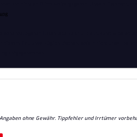
det und nicht an Dritte weitergegeben. Unsere Datenschutzer
rung
personenbezogenen Daten jederzeit für die Zukunft widerspre
n diesem Fall unverzüglich löschen, sofern nicht unser berech
ung entgegenstehen.
 Angaben ohne Gewähr. Tippfehler und Irrtümer vorbeha