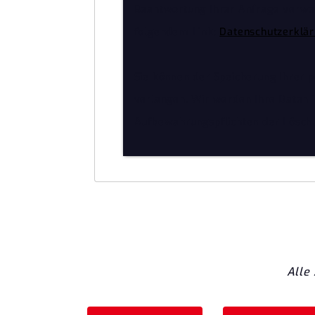
Beantwortung Ihrer Anfrage verwen
folgendem Link:
Datenschutzerklä
Sie können der Speicherung Ihrer 
verlangen. Wir werden Ihre Daten i
Aufbewahrungspflichten der Lösch
Alle