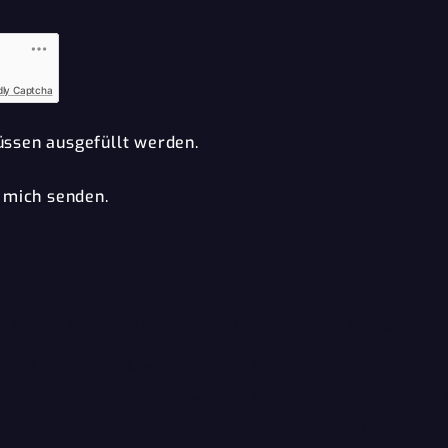
dly Captcha
ssen ausgefüllt werden.
 mich senden.
WICHTIGE Informationen zum Datenschutz
ine E-Mail erstellt, welche an uns gesendet und gespeichert
gieren zu können, müssen wir Ihre E-Mail-Adresse abfragen.
rer Anfrage, sind jedoch nicht verpflichtend. Ihre Daten werd