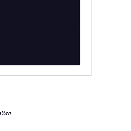
klärung finden Sie unter
chen oder die Löschung Ihrer Daten
tigtes Interesse oder gesetzliche
lten.